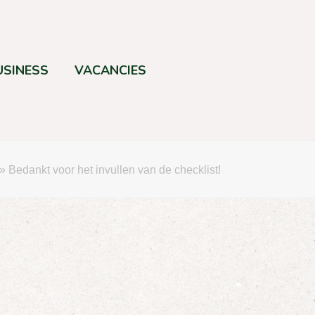
USINESS
VACANCIES
»
Bedankt voor het invullen van de checklist!